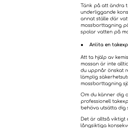
Tänk på att ändra tr
underliggande konst
annat ställe där vat
mossborttagning på 
spolar vatten på moss
●
Anlita en takexp
Att ta hjälp av kem
mossan är inte allti
du uppnår önskat re
lämplig säkerhetsutr
mossborttagning sjä
Om du känner dig os
professionell takexp
behöva utsätta dig s
Det är alltså vikti
långsiktiga konsek