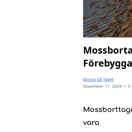
Mossborta
Förebygg
Mossa på Taket
•
November 11, 2024
5
Mossborttagn
vara