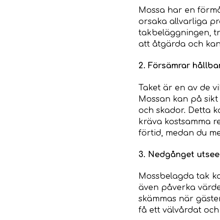
Mossa har en förmå
orsaka allvarliga pr
takbeläggningen, tr
att åtgärda och kan
2. Försämrar hållba
Taket är en av de 
Mossan kan på sikt 
och skador. Detta ka
kräva kostsamma repa
förtid, medan du me
3. Nedgånget utse
Mossbelagda tak kan
även påverka värdet 
skämmas när gäster
få ett välvårdat oc