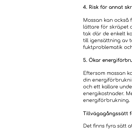
4. Risk för annat sk
Mossan kan också fu
lättare för skräpet 
tak där de enkelt ka
till igensättning av
fuktproblematik och
5. Ökar energiförbr
Eftersom mossan ka
din energiförbrukni
och ett kallare und
energikostnader. M
energiförbrukning.
Tillvägagångssätt 
Det finns fyra sätt 