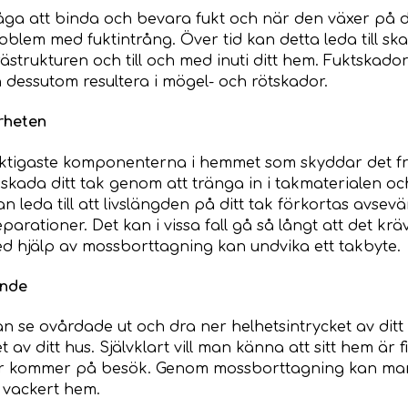
ga att binda och bevara fukt och när den växer på d
oblem med fuktintrång. Över tid kan detta leda till sk
ästrukturen och till och med inuti ditt hem. Fuktskad
 dessutom resultera i mögel- och rötskador.
rheten
viktigaste komponenterna i hemmet som skyddar det fr
skada ditt tak genom att tränga in i takmaterialen o
n leda till att livslängden på ditt tak förkortas avse
rationer. Det kan i vissa fall gå så långt att det kräv
d hjälp av mossborttagning kan undvika ett takbyte.
ende
 se ovårdade ut och dra ner helhetsintrycket av ditt
av ditt hus. Självklart vill man känna att sitt hem är 
 kommer på besök. Genom mossborttagning kan man p
h vackert hem.