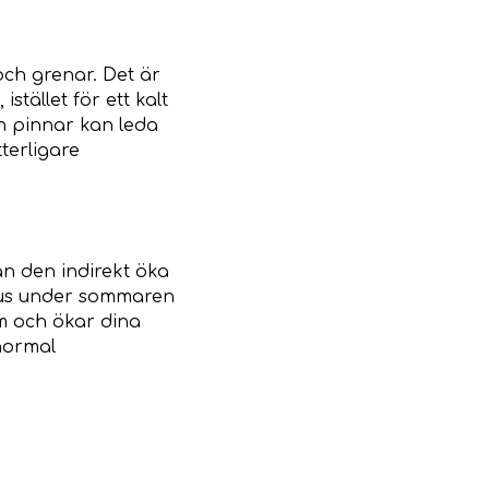
ch grenar. Det är
stället för ett kalt
ch pinnar kan leda
terligare
n den indirekt öka
 hus under sommaren
em och ökar dina
normal