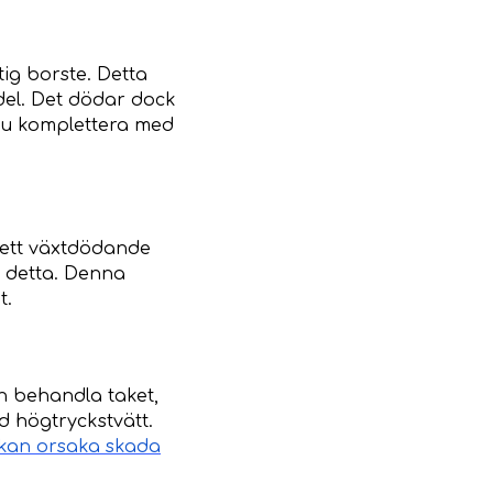
ig borste. Detta
del. Det dödar dock
 du komplettera med
 ett växtdödande
t detta. Denna
t.
n behandla taket,
 högtryckstvätt.
 kan orsaka skada