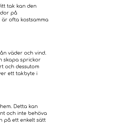
itt tak kan den
ador på
or är ofta kostsamma
ån väder och vind.
ch skapa sprickor
värt och dessutom
er ett takbyte i
 hem. Detta kan
fint och inte behöva
å ett enkelt sätt