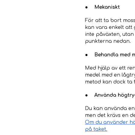
●
Mekaniskt
För att ta bort mos
kan vara enkelt att
inte påväxten, utan
punkterna nedan.
●
Behandla med 
Med hjälp av ett re
medel med en lågtry
metod kan dock ta fl
●
Använda högtry
Du kan använda en h
men det krävs en d
Om du använder hög
på taket.