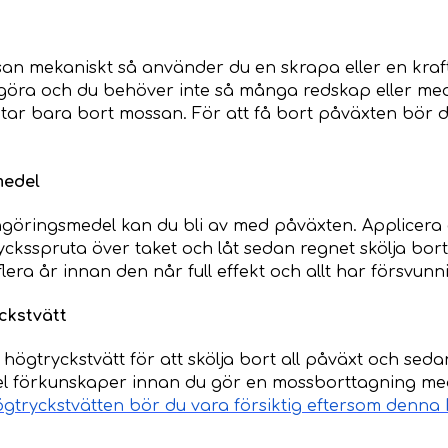
san mekaniskt så använder du en skrapa eller en kraft
 göra och du behöver inte så många redskap eller me
 tar bara bort mossan. För att få bort påväxten bör
medel
ngöringsmedel kan du bli av med påväxten. Applicera
cksspruta över taket och låt sedan regnet skölja bor
era år innan den når full effekt och allt har försvunni
ckstvätt
ögtryckstvätt för att skölja bort all påväxt och seda
el förkunskaper innan du gör en mossborttagning med
tryckstvätten bör du vara försiktig eftersom denna