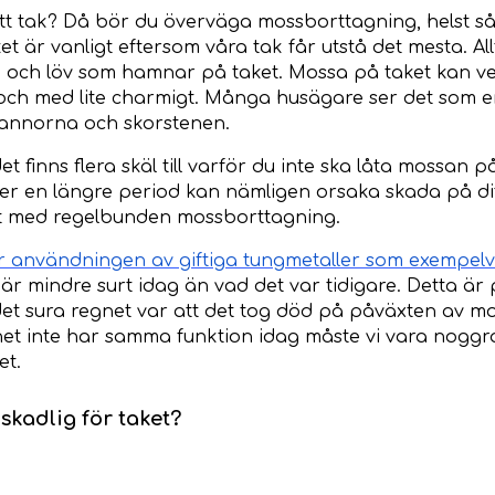
t tak? Då bör du överväga mossborttagning, helst så 
t är vanligt eftersom våra tak får utstå det mesta. Al
p och löv som hamnar på taket. Mossa på taket kan ve
ll och med lite charmigt. Många husägare ser det som e
akpannorna och skorstenen.
t finns flera skäl till varför du inte ska låta mossan p
r en längre period kan nämligen orsaka skada på ditt
igt med regelbunden mossborttagning.
 användningen av giftiga tungmetaller som exempelvi
 är mindre surt idag än vad det var tidigare. Detta är po
t sura regnet var att det tog död på påväxten av mo
net inte har samma funktion idag måste vi vara noggr
et.
skadlig för taket?