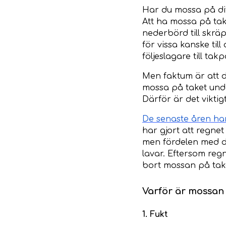
Har du mossa på dit
Att ha mossa på take
nederbörd till skrä
för vissa kanske ti
följeslagare till t
Men faktum är att de
mossa på taket unde
Därför är det vikt
De senaste åren har
har gjort att regnet
men fördelen med de
lavar. Eftersom reg
bort mossan på tak
Varför är mossan 
1. Fukt