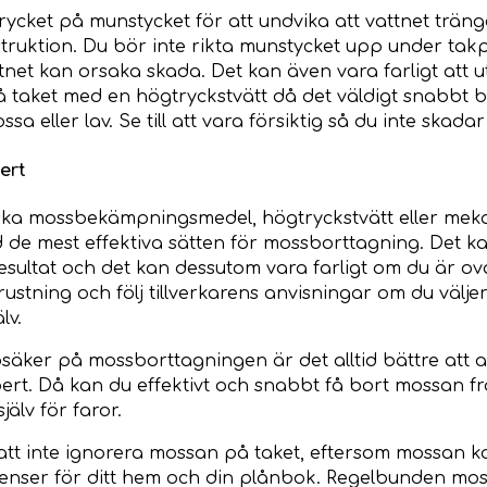
ycket på munstycket för att undvika att vattnet tränge
ruktion. Du bör inte rikta munstycket upp under tak
tnet kan orsaka skada. Det kan även vara farligt att u
taket med en högtryckstvätt då det väldigt snabbt bl
a eller lav. Se till att vara försiktig så du inte skadar
ert
iska mossbekämpningsmedel, högtryckstvätt eller meka
d de mest effektiva sätten för mossborttagning. Det ka
sultat och det kan dessutom vara farligt om du är ova
ustning och följ tillverkarens anvisningar om du väljer
lv.
äker på mossborttagningen är det alltid bättre att a
ert. Då kan du effektivt och snabbt få bort mossan frå
jälv för faror.
gt att inte ignorera mossan på taket, eftersom mossan 
venser för ditt hem och din plånbok. Regelbunden mo