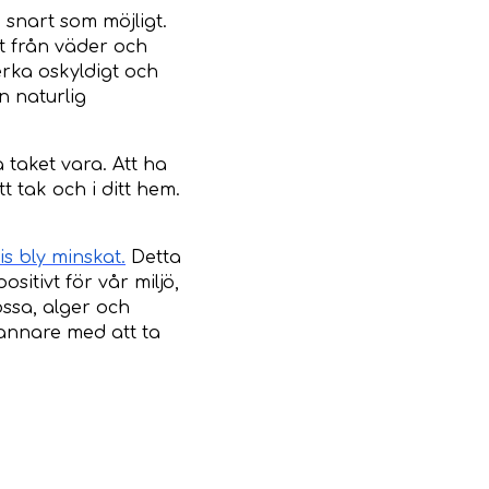
snart som möjligt.
lt från väder och
rka oskyldigt och
n naturlig
å taket vara. Att ha
 tak och i ditt hem.
s bly minskat.
Detta
sitivt för vår miljö,
ssa, alger och
annare med att ta