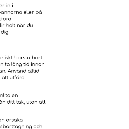
r in i
pannorna eller på
tföra
ir halt när du
 dig.
niskt borsta bort
n ta lång tid innan
n. Använd alltid
 att utföra
nlita en
n ditt tak, utan att
kan orsaka
ssborttagning och