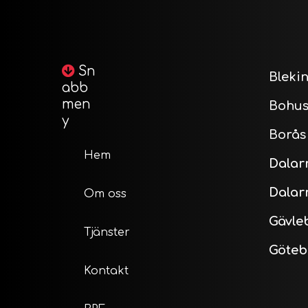
Sn
Bleki
abb
men
Bohus
y
Borås
Hem
Dalar
Dalar
Om oss
Gävle
Tjänster
Göteb
Kontakt