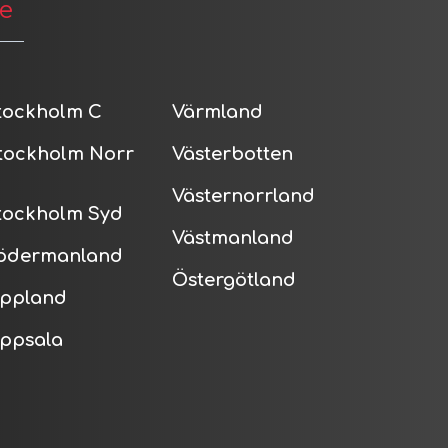
de
tockholm C
Värmland
tockholm Norr
Västerbotten
Västernorrland
tockholm Syd
Västmanland
ödermanland
Östergötland
ppland
ppsala