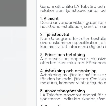
Genom att anlita LA Takvård och 
relation som tjänsteleverantör oc
1. Allmänt
Dessa användarvillkor gäller för 
nockbandinstallation, samt din an
2. Tjänsteavtal
När du begär offert eller beställer
överenskommen specifikation, pris
kommer vi att informera dig och
3. Priser och betalning
Alla priser som anges är inklusiv
offerten eller fakturan. Försenad
4. Avbokning och ombokning
Avbokning av tjänster måste ske
för den bokade tjänsten. Om kun
majeure), kommer vi att erbjuda e
5. Ansvarsbegränsning
LA Takvård ansvarar endast för d
tjänsterna. Indirekta skador, såsom