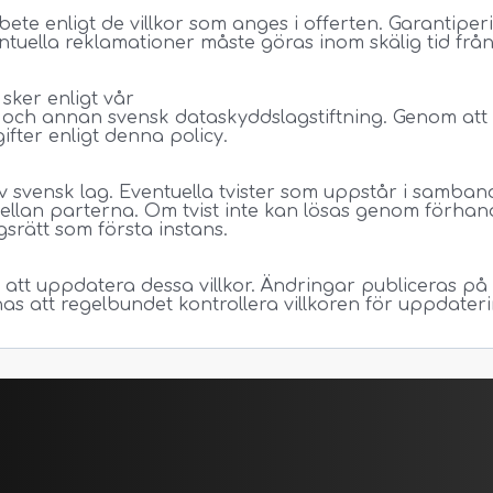
bete enligt de villkor som anges i offerten. Garantip
ntuella reklamationer måste göras inom skälig tid från 
sker enligt vår
PR och annan svensk dataskyddslagstiftning. Genom at
ifter enligt denna policy.
 svensk lag. Eventuella tvister som uppstår i samband
lan parterna. Om tvist inte kan lösas genom förhand
srätt som första instans.
 att uppdatera dessa villkor. Ändringar publiceras på
as att regelbundet kontrollera villkoren för uppdateri