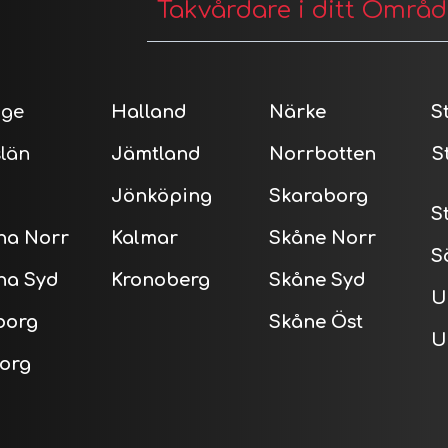
Takvårdare i ditt Områ
nge
Halland
Närke
S
län
Jämtland
Norrbotten
S
Jönköping
Skaraborg
S
na Norr
Kalmar
Skåne Norr
S
na Syd
Kronoberg
Skåne Syd
U
borg
Skåne Öst
U
org