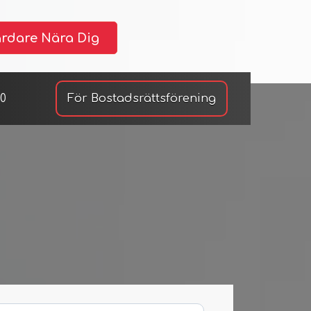
årdare Nära Dig
30
För Bostadsrättsförening