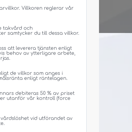
llkor. Villkoren reglerar vår
ve takvård och
 samtycker du till dessa villkor.
ss att leverera tjänsten enligt
is behov av ytterligare arbete,
jas.
igt de villkor som anges i
målsränta enligt räntelagen.
nars debiteras 50 % av priset
 utanför vår kontroll (force
 vårdslöshet vid utförandet av
te.