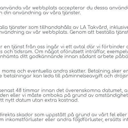
använda vår webbplats accepterar du dessa användarvi
h din användning av våra tjänster.
alla tjänster som tillhandahålls av LA Takvård, inklusi
vändning av vår webbplats. Genom att beställa tjänster
 en tjänst från oss ingår vi ett avtal där vi förbinder o
 och tidsram. Om något oförutsett inträffar, exempelv
 inhämta ditt godkännande innan sådant arbete påbör
e moms och eventuella andra skatter. Betalning sker enl
e betalningar kan leda till påminnelseavgift och dröjs
 senast 48 timmar innan det överenskomna datumet, an
den eller vi måste omboka på grund av omständigheter
tt nytt datum utan extra kostnad.
irekta skador som uppstått på grund av vårt fel eller
 inkomstförluster eller andra följdförluster, ersätts in