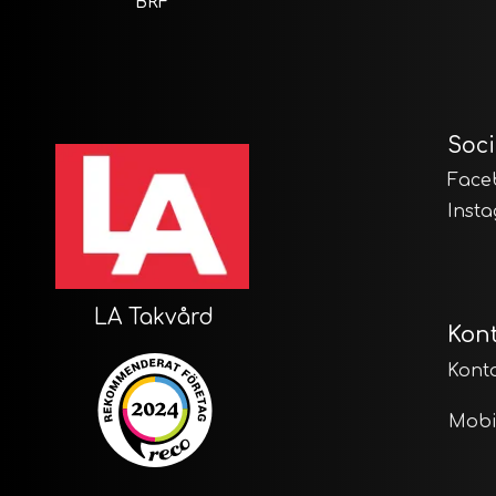
BRF
Soci
Face
Inst
LA Takvård
Kon
Konto
Mobi