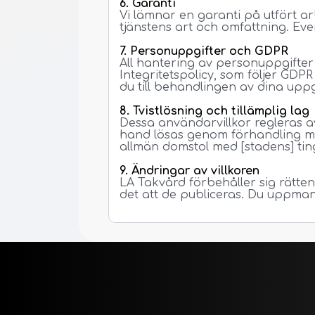
6. Garanti
Vi lämnar en garanti på utfört ar
tjänstens art och omfattning. Eve
7. Personuppgifter och GDPR
All hantering av personuppgifter 
Integritetspolicy, som följer GD
du till behandlingen av dina uppg
8. Tvistlösning och tillämplig lag
Dessa användarvillkor regleras av
hand lösas genom förhandling mel
allmän domstol med [stadens] ting
9. Ändringar av villkoren
LA Takvård förbehåller sig rätten
det att de publiceras. Du uppman