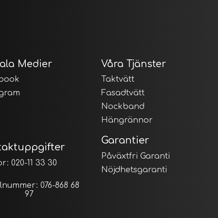
ala Medier
Våra Tjänster
book
Taktvätt
agram
Fasadtvätt
Nockband
Hängrännor
Garantier
taktuppgifter
Påväxtfri Garanti
r: 020-11 33 30
Nöjdhetsgaranti
lnummer: 076-868 68
97