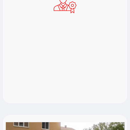
Med över 20 års erfarenhet ser vi till att varje tak
får rätt omtanke. Oavsett om det handlar om
mossa, påväxt eller spruckna pannor. Vi
fokuserar på hållbara lösningar som förlänger
takets livslängd och tar ansvar för ett resultat du
kan känna dig trygg med, varje gång.