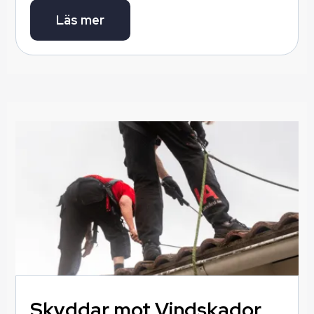
Läs mer
Skyddar mot
Vindskador