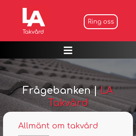
Ring oss
Takvård
Frågebanken |
LA
Takvård
Trygghet för ditt tak börjar med kunskap
Allmänt om takvård