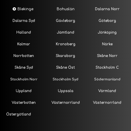
Blekinge
Bohuslän
Dalarna Norr
Dalarna Syd
Gävleborg
Göteborg
Halland
Jämtland
Jönköping
Kalmar
Kronoberg
Närke
Norrbotten
Skaraborg
Skåne Norr
Skåne Syd
Skåne Öst
Stockholm C
Stockholm Norr
Stockholm Syd
Södermanland
Uppland
Uppsala
Värmland
Västerbotten
Västernorrland
Västernorrland
Östergötland