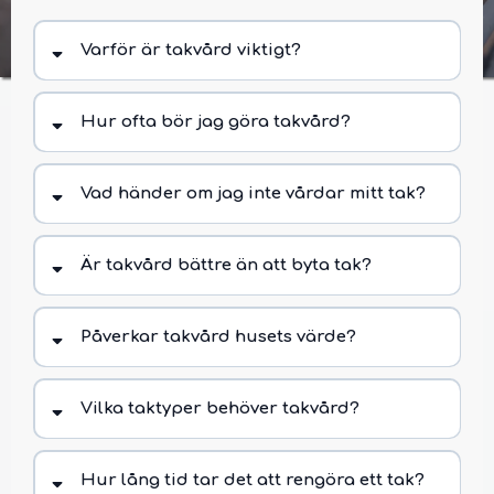
Mossborttagning & Skydd
Varför är takvård viktigt?
Hur ofta bör jag göra takvård?
Vad händer om jag inte vårdar mitt tak?
Är takvård bättre än att byta tak?
Påverkar takvård husets värde?
Vilka taktyper behöver takvård?
Hur lång tid tar det att rengöra ett tak?