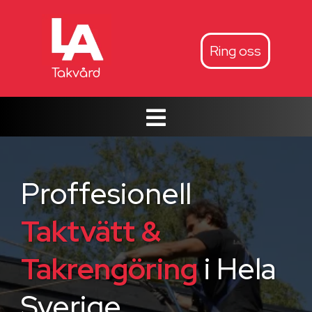
Ring oss
Takvård
Proffesionell
Taktvätt &
Takrengöring
i Hela
Sverige