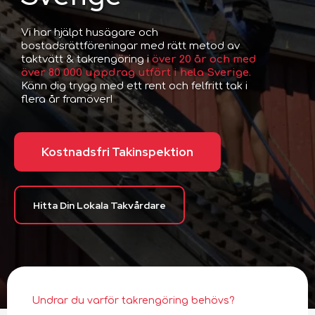
Vi har hjälpt husägare och
bostadsrättföreningar med rätt metod av
taktvätt & takrengöring i
över 20 år och med
över 80 000 uppdrag utfört i hela Sverige.
Känn dig trygg med ett rent och felfritt tak i
flera år framöver!
Kostnadsfri Takinspektion
Hitta Din Lokala Takvårdare
Undrar du varför takrengöring behövs?