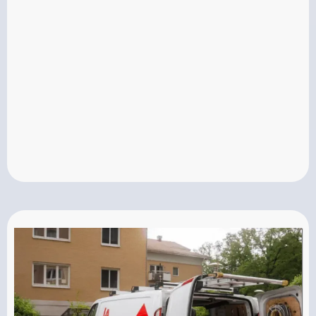
Med över 20 års erfarenhet ser vi till att varje tak
får rätt omtanke. Oavsett om det handlar om
mossa, påväxt eller spruckna pannor. Vi
fokuserar på hållbara lösningar som förlänger
takets livslängd och tar ansvar för ett resultat du
kan känna dig trygg med, varje gång.